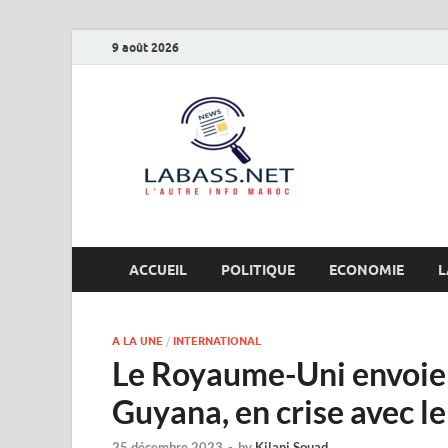
9 août 2026
Labas
L’autre info Maro
ACCUEIL
POLITIQUE
ECONOMIE
L
A LA UNE
/
INTERNATIONAL
Le Royaume-Uni envoie u
Guyana, en crise avec l
25 décembre 2023
-
by
Kilani Souad