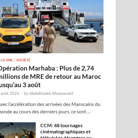
 LA UNE
/
SOCIÉTÉ
Opération Marhaba : Plus de 2,74
millions de MRE de retour au Maroc
jusqu’au 3 août
 août 2026
-
by
Abdelkhalek Moutawakil
vec l’accélération des arrivées des Marocains du
onde au cours des derniers jours, ce sont …
CCM: 48 tournages
cinématographiques et
télévisées étrangers au