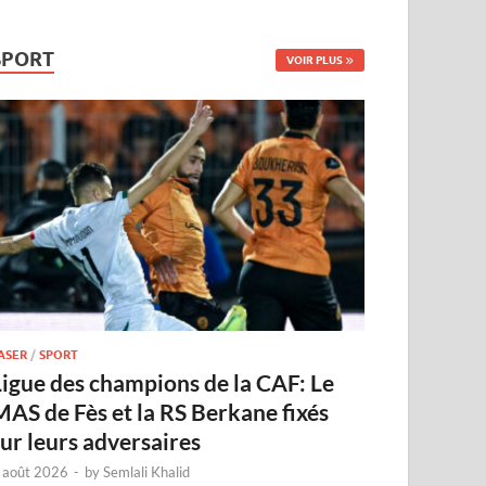
SPORT
VOIR PLUS
ASER
/
SPORT
Ligue des champions de la CAF: Le
MAS de Fès et la RS Berkane fixés
sur leurs adversaires
 août 2026
-
by
Semlali Khalid