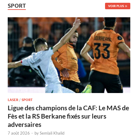
SPORT
VOIR PLUS
LASER
/
SPORT
Ligue des champions de la CAF: Le MAS de
Fès et la RS Berkane fixés sur leurs
adversaires
7 août 2026
-
by
Semlali Khalid