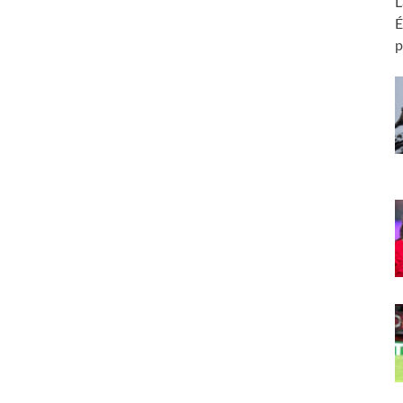
L
É
p