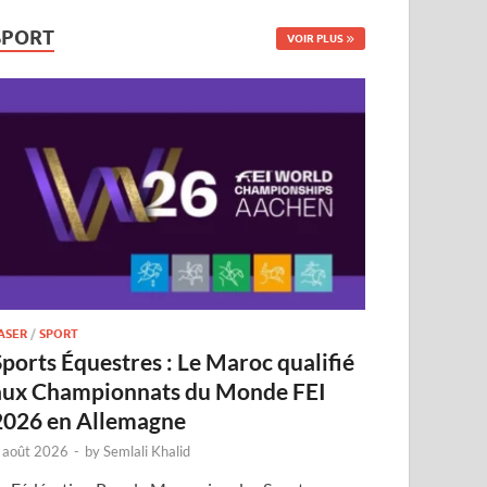
SPORT
VOIR PLUS
ASER
/
SPORT
Sports Équestres : Le Maroc qualifié
aux Championnats du Monde FEI
2026 en Allemagne
 août 2026
-
by
Semlali Khalid