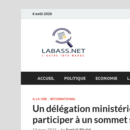
6 août 2026
Labas
L’autre info Maro
ACCUEIL
POLITIQUE
ECONOMIE
L
A LA UNE
/
INTERNATIONAL
Un délégation ministéri
participer à un sommet 
14 mars 2024
-
by
Semlali Khalid