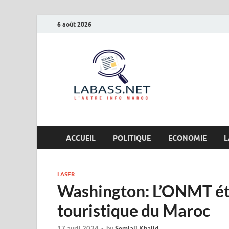
6 août 2026
Labas
L’autre info Maro
ACCUEIL
POLITIQUE
ECONOMIE
L
LASER
Washington: L’ONMT étal
touristique du Maroc
17 avril 2024
-
by
Semlali Khalid