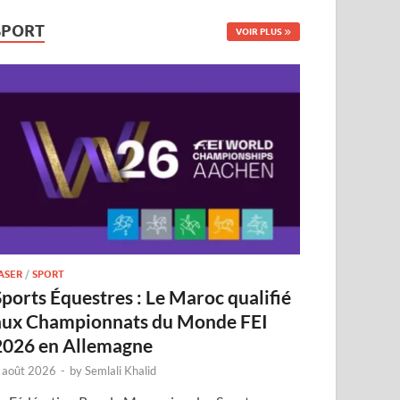
SPORT
VOIR PLUS
ASER
/
SPORT
Sports Équestres : Le Maroc qualifié
aux Championnats du Monde FEI
2026 en Allemagne
 août 2026
-
by
Semlali Khalid