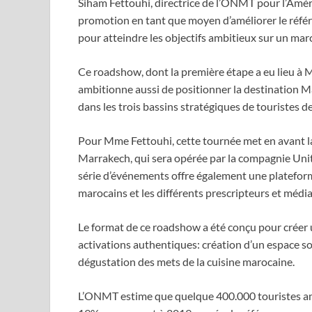
Siham Fettouhi, directrice de l’ONMT pour l’Améri
promotion en tant que moyen d’améliorer le réfé
pour atteindre les objectifs ambitieux sur un ma
Ce roadshow, dont la première étape a eu lieu à Mi
ambitionne aussi de positionner la destination 
dans les trois bassins stratégiques de touristes de 
Pour Mme Fettouhi, cette tournée met en avant la
Marrakech, qui sera opérée par la compagnie Unite
série d’événements offre également une plateform
marocains et les différents prescripteurs et médi
Le format de ce roadshow a été conçu pour créer 
activations authentiques: création d’un espace sou
dégustation des mets de la cuisine marocaine.
L’ONMT estime que quelque 400.000 touristes amé