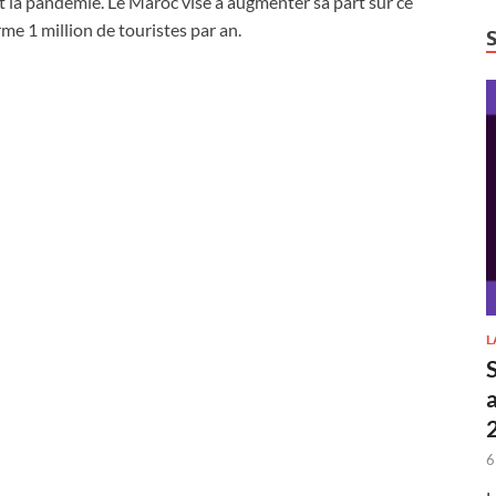
 la pandémie. Le Maroc vise à augmenter sa part sur ce
me 1 million de touristes par an.
L
6