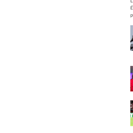
L
É
p