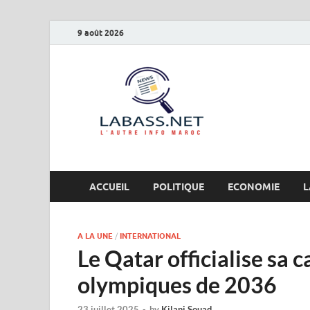
9 août 2026
Labas
L’autre info Maro
ACCUEIL
POLITIQUE
ECONOMIE
L
A LA UNE
/
INTERNATIONAL
Le Qatar officialise sa 
olympiques de 2036
23 juillet 2025
-
by
Kilani Souad