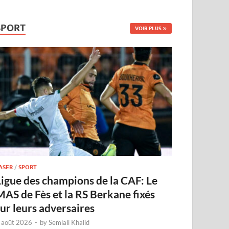
SPORT
VOIR PLUS
ASER
/
SPORT
Ligue des champions de la CAF: Le
MAS de Fès et la RS Berkane fixés
sur leurs adversaires
 août 2026
-
by
Semlali Khalid