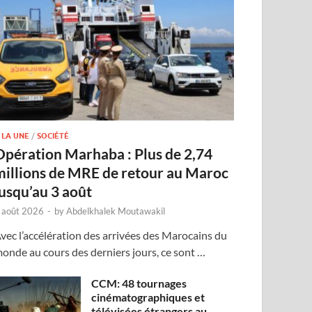
 LA UNE
/
SOCIÉTÉ
Opération Marhaba : Plus de 2,74
millions de MRE de retour au Maroc
jusqu’au 3 août
 août 2026
-
by
Abdelkhalek Moutawakil
vec l’accélération des arrivées des Marocains du
onde au cours des derniers jours, ce sont …
CCM: 48 tournages
cinématographiques et
télévisées étrangers au