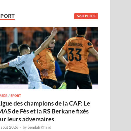
SPORT
VOIR PLUS
ASER
/
SPORT
Ligue des champions de la CAF: Le
MAS de Fès et la RS Berkane fixés
sur leurs adversaires
 août 2026
-
by
Semlali Khalid