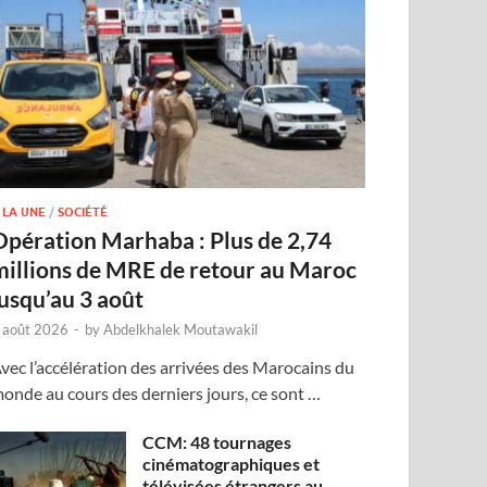
 LA UNE
/
SOCIÉTÉ
Opération Marhaba : Plus de 2,74
millions de MRE de retour au Maroc
jusqu’au 3 août
 août 2026
-
by
Abdelkhalek Moutawakil
vec l’accélération des arrivées des Marocains du
onde au cours des derniers jours, ce sont …
CCM: 48 tournages
cinématographiques et
télévisées étrangers au