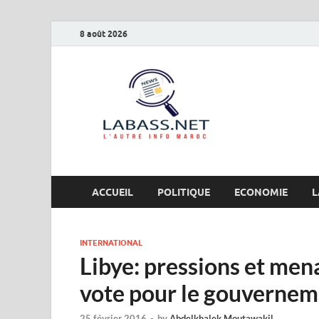
8 août 2026
Labas
L’autre info Maro
ACCUEIL
POLITIQUE
ECONOMIE
L
INTERNATIONAL
Libye: pressions et mena
vote pour le gouvernem
25 février 2016
-
by
Abdelkhalek Moutawakil