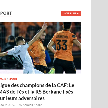
SPORT
VOIR PLUS
ASER
/
SPORT
Ligue des champions de la CAF: Le
MAS de Fès et la RS Berkane fixés
sur leurs adversaires
 août 2026
-
by
Semlali Khalid