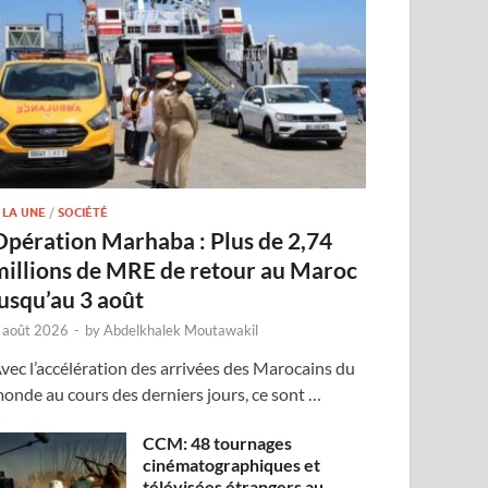
 LA UNE
/
SOCIÉTÉ
Opération Marhaba : Plus de 2,74
millions de MRE de retour au Maroc
jusqu’au 3 août
 août 2026
-
by
Abdelkhalek Moutawakil
vec l’accélération des arrivées des Marocains du
onde au cours des derniers jours, ce sont …
CCM: 48 tournages
cinématographiques et
télévisées étrangers au