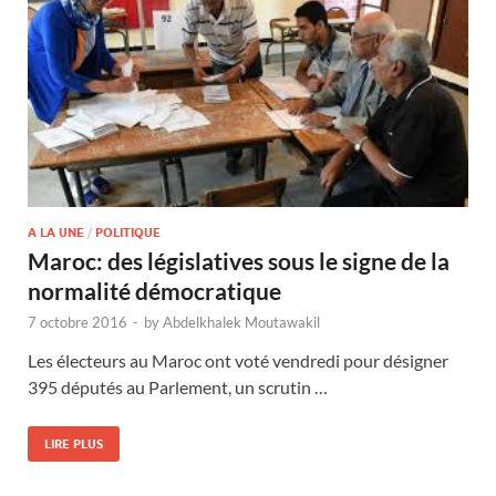
A LA UNE
/
POLITIQUE
Maroc: des législatives sous le signe de la
normalité démocratique
7 octobre 2016
-
by
Abdelkhalek Moutawakil
Les électeurs au Maroc ont voté vendredi pour désigner
395 députés au Parlement, un scrutin …
LIRE PLUS