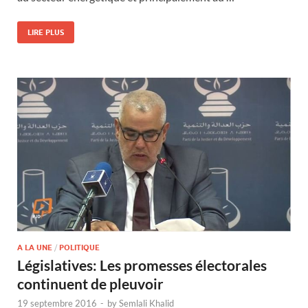
LIRE PLUS
A LA UNE
/
POLITIQUE
Législatives: Les promesses électorales
continuent de pleuvoir
19 septembre 2016
-
by
Semlali Khalid