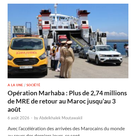
A LA UNE
/
SOCIÉTÉ
Opération Marhaba : Plus de 2,74 millions
de MRE de retour au Maroc jusqu’au 3
août
6 août 2026
-
by
Abdelkhalek Moutawakil
Avec l’accélération des arrivées des Marocains du monde
au cours des derniers jours, ce sont …