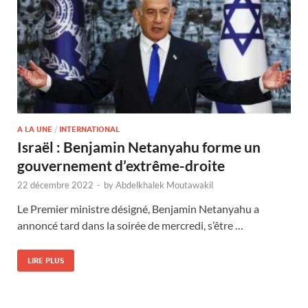
A LA UNE
/
INTERNATIONAL
Israël : Benjamin Netanyahu forme un
gouvernement d’extrême-droite
22 décembre 2022
-
by
Abdelkhalek Moutawakil
Le Premier ministre désigné, Benjamin Netanyahu a
annoncé tard dans la soirée de mercredi, s’être …
LIRE PLUS