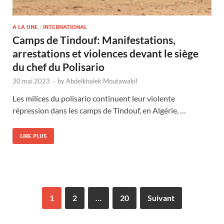
A LA UNE
/
INTERNATIONAL
Camps de Tindouf: Manifestations,
arrestations et violences devant le siège
du chef du Polisario
30 mai 2023
-
by
Abdelkhalek Moutawakil
Les milices du polisario continuent leur violente
répression dans les camps de Tindouf, en Algérie, …
LIRE PLUS
1
2
…
20
Suivant