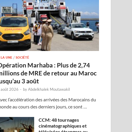
 LA UNE
/
SOCIÉTÉ
Opération Marhaba : Plus de 2,74
millions de MRE de retour au Maroc
jusqu’au 3 août
 août 2026
-
by
Abdelkhalek Moutawakil
vec l’accélération des arrivées des Marocains du
onde au cours des derniers jours, ce sont …
CCM: 48 tournages
cinématographiques et
télévisées étrangers au