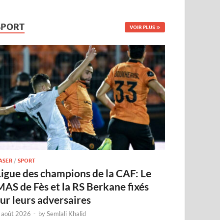
SPORT
VOIR PLUS
ASER
/
SPORT
Ligue des champions de la CAF: Le
MAS de Fès et la RS Berkane fixés
sur leurs adversaires
 août 2026
-
by
Semlali Khalid