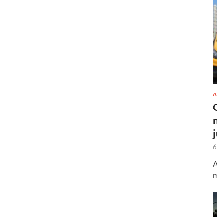
A
6
A
m