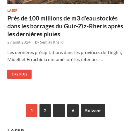
LASER
Près de 100 millions de m3 d’eau stockés
dans les barrages du Guir-Ziz-Rheris après
les dernières pluies
27 août 2024
-
by
Semlali Khalid
Les dernières précipitations dans les provinces de Tinghir,
Midelt et Errachidia ont amélioré les retenues …
LIRE PLUS
1
2
…
6
Suivant
LASER