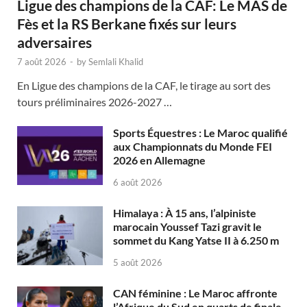
Ligue des champions de la CAF: Le MAS de
Fès et la RS Berkane fixés sur leurs
adversaires
7 août 2026
-
by
Semlali Khalid
En Ligue des champions de la CAF, le tirage au sort des
tours préliminaires 2026-2027 …
Sports Équestres : Le Maroc qualifié
aux Championnats du Monde FEI
2026 en Allemagne
6 août 2026
Himalaya : À 15 ans, l’alpiniste
marocain Youssef Tazi gravit le
sommet du Kang Yatse II à 6.250 m
5 août 2026
CAN féminine : Le Maroc affronte
l’Afrique du Sud en quarts de finale