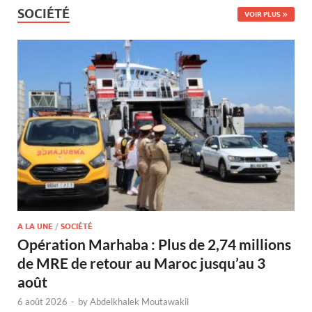
SOCIÉTÉ
VOIR PLUS
A LA UNE
/
SOCIÉTÉ
Opération Marhaba : Plus de 2,74 millions
de MRE de retour au Maroc jusqu’au 3
août
6 août 2026
-
by
Abdelkhalek Moutawakil