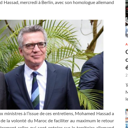
ed Hassad, mercredi à Berlin, avec son homologue allemand
A
2
T
M
l
x ministres à l’issue de ces entretiens, Mohamed Hassad a
e de la volonté du Maroc de faciliter au maximum le retour
ièrement celles qui sont entrées sur le territoire allemand