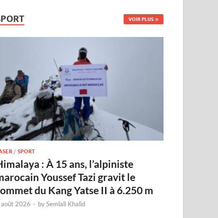
SPORT
VOIR PLUS
ASER
/
SPORT
imalaya : À 15 ans, l’alpiniste
marocain Youssef Tazi gravit le
sommet du Kang Yatse II à 6.250 m
 août 2026
-
by
Semlali Khalid