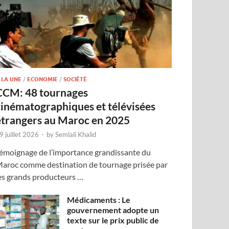
 LA UNE
/
ECONOMIE
/
SOCIÉTÉ
CCM: 48 tournages
cinématographiques et télévisées
étrangers au Maroc en 2025
9 juillet 2026
-
by
Semlali Khalid
émoignage de l’importance grandissante du
aroc comme destination de tournage prisée par
es grands producteurs …
Médicaments : Le
gouvernement adopte un
texte sur le prix public de