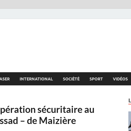
s.net
c
ASER
INTERNATIONAL
SOCIÉTÉ
SPORT
VIDÉOS
opération sécuritaire au
ssad – de Maizière