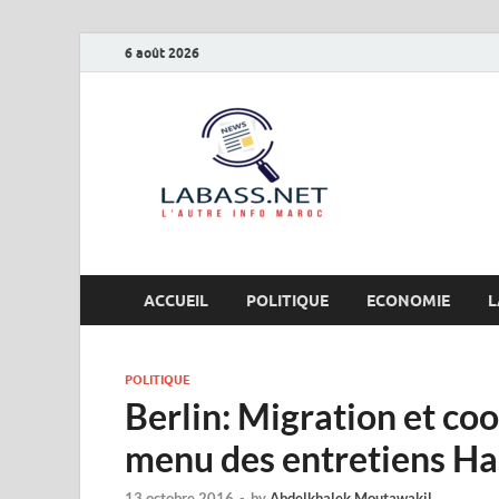
6 août 2026
Labas
L’autre info Maro
ACCUEIL
POLITIQUE
ECONOMIE
L
POLITIQUE
Berlin: Migration et co
menu des entretiens Ha
13 octobre 2016
-
by
Abdelkhalek Moutawakil