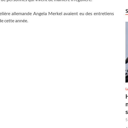
lière allemande Angela Merkel avaient eu des entretiens
de cette année.
L
H
5