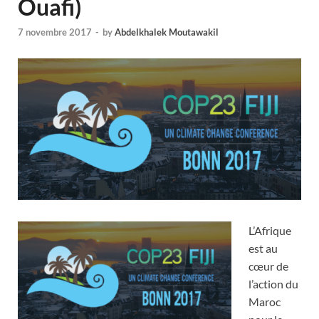
Ouafi)
7 novembre 2017
-
by
Abdelkhalek Moutawakil
L’Afrique
est au
cœur de
l’action du
Maroc