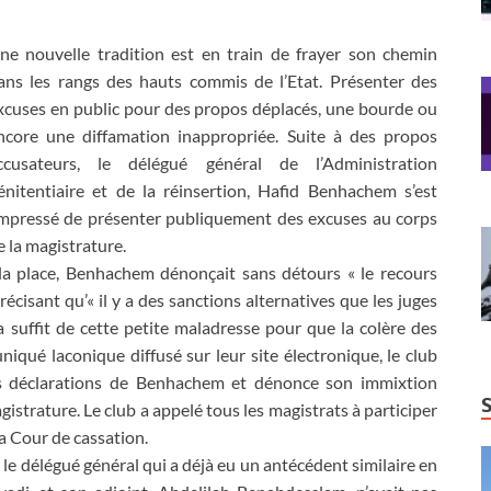
ne nouvelle tradition est en train de frayer son chemin
ans les rangs des hauts commis de l’Etat. Présenter des
xcuses en public pour des propos déplacés, une bourde ou
ncore une diffamation inappropriée. Suite à des propos
ccusateurs, le délégué général de l’Administration
énitentiaire et de la réinsertion, Hafid Benhachem s’est
mpressé de présenter publiquement des excuses au corps
e la magistrature.
la place, Benhachem dénonçait sans détours « le recours
récisant qu’« il y a des sanctions alternatives que les juges
l a suffit de cette petite maladresse pour que la colère des
qué laconique diffusé sur leur site électronique, le club
es déclarations de Benhachem et dénonce son immixtion
istrature. Le club a appelé tous les magistrats à participer
la Cour de cassation.
e, le délégué général qui a déjà eu un antécédent similaire en