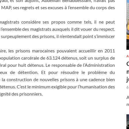
di, et son adjoint, Abdelilah Benabdesslam, n’avait pas
la MAP, ses regrets et ses excuses à l’ensemble du corps des
agistrats considère ses propos comme tels, il ne peut
 l’ensemble des magistrats auxquels il dit vouer du respect.
du surpeuplement des prisons, il n’entendait point s’immiscer
aire, les prisons marocaines pouvaient accueillir en 2011
A
pulation carcérale de 63.124 détenus, soit un surplus de
céral pour huit détenus. Le responsable de l’Administration
 lieux de détention. Et pour résoudre le problème du
la construction de nouvelles prisons à une cadence bien
 détenus. C’est le minimum exigible pour l’humanisation des
6
ignité des prisonniers.
A
m