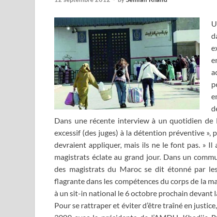
U
d
e
e
a
p
e
d
Dans une récente interview à un quotidien de 
excessif (des juges) à la détention préventive », p
devraient appliquer, mais ils ne le font pas. » I
magistrats éclate au grand jour. Dans un communi
des magistrats du Maroc se dit étonné par l
flagrante dans les compétences du corps de la mag
à un sit-in national le 6 octobre prochain devant 
Pour se rattraper et éviter d’être traîné en justic