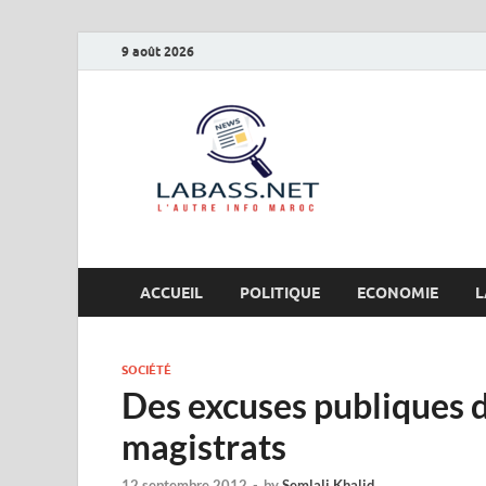
9 août 2026
Labas
L’autre info Maro
ACCUEIL
POLITIQUE
ECONOMIE
L
SOCIÉTÉ
Des excuses publiques d
magistrats
12 septembre 2012
-
by
Semlali Khalid