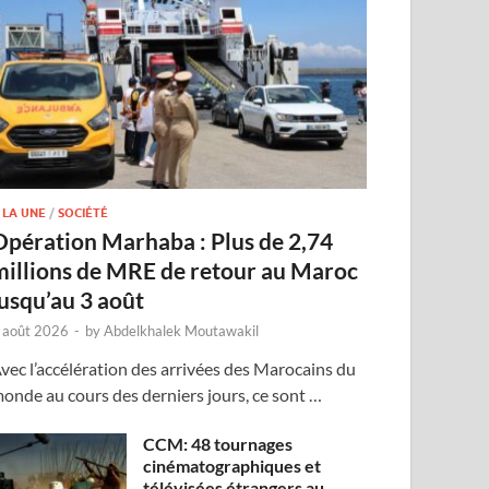
 LA UNE
/
SOCIÉTÉ
Opération Marhaba : Plus de 2,74
millions de MRE de retour au Maroc
jusqu’au 3 août
 août 2026
-
by
Abdelkhalek Moutawakil
vec l’accélération des arrivées des Marocains du
onde au cours des derniers jours, ce sont …
CCM: 48 tournages
cinématographiques et
télévisées étrangers au