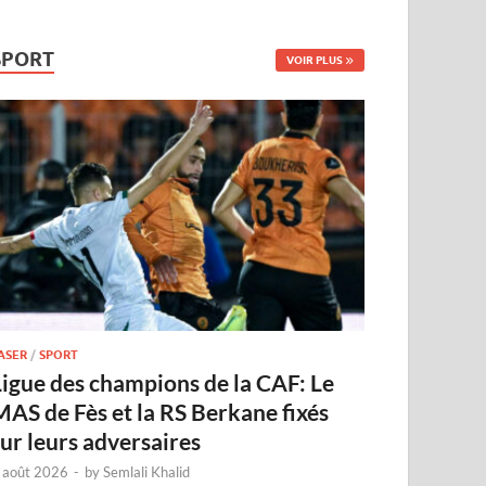
SPORT
VOIR PLUS
ASER
/
SPORT
Ligue des champions de la CAF: Le
MAS de Fès et la RS Berkane fixés
sur leurs adversaires
 août 2026
-
by
Semlali Khalid