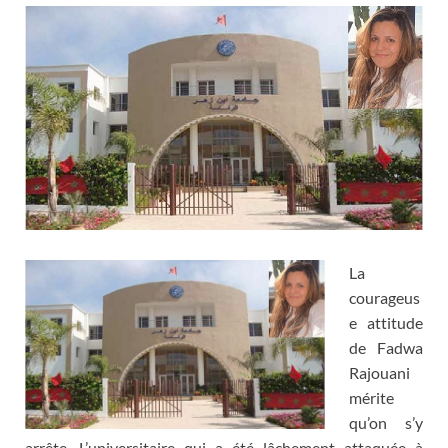
La
courageus
e attitude
de Fadwa
Rajouani
mérite
qu’on s’y
arrête. L’universitaire qui a été lâchement attaquée à