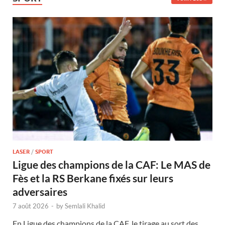
LASER
/
SPORT
Ligue des champions de la CAF: Le MAS de
Fès et la RS Berkane fixés sur leurs
adversaires
7 août 2026
-
by
Semlali Khalid
En Ligue des champions de la CAF, le tirage au sort des