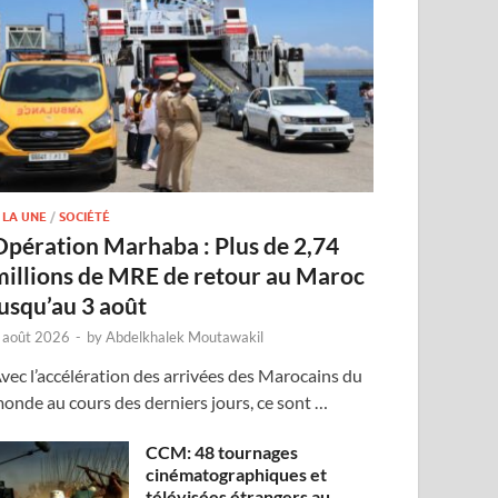
 LA UNE
/
SOCIÉTÉ
Opération Marhaba : Plus de 2,74
millions de MRE de retour au Maroc
jusqu’au 3 août
 août 2026
-
by
Abdelkhalek Moutawakil
vec l’accélération des arrivées des Marocains du
onde au cours des derniers jours, ce sont …
CCM: 48 tournages
cinématographiques et
télévisées étrangers au