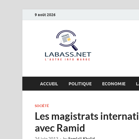
9 août 2026
Labas
L’autre info Maro
ACCUEIL
POLITIQUE
ECONOMIE
L
SOCIÉTÉ
Les magistrats internat
avec Ramid
24 juin 2013
-
by
Semlali Khalid