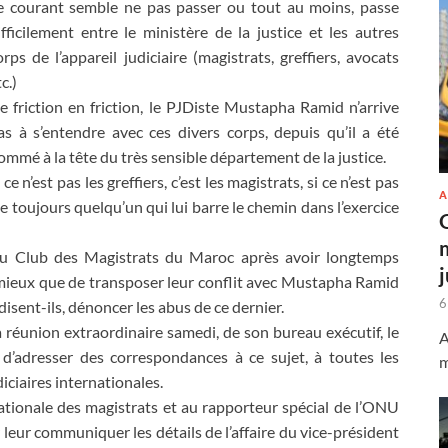
e courant semble ne pas passer ou tout au moins, passe
ifficilement entre le ministère de la justice et les autres
orps de l’appareil judiciaire (magistrats, greffiers, avocats
c.)
e friction en friction, le PJDiste Mustapha Ramid n’arrive
as à s’entendre avec ces divers corps, depuis qu’il a été
ommé à la tête du très sensible département de la justice.
i ce n’est pas les greffiers, c’est les magistrats, si ce n’est pas
A
e toujours quelqu’un qui lui barre le chemin dans l’exercice
 du Club des Magistrats du Maroc après avoir longtemps
 mieux que de transposer leur conflit avec Mustapha Ramid
6
disent-ils, dénoncer les abus de ce dernier.
réunion extraordinaire samedi, de son bureau exécutif, le
A
d’adresser des correspondances à ce sujet, à toutes les
m
iciaires internationales.
rnationale des magistrats et au rapporteur spécial de l’ONU
 leur communiquer les détails de l’affaire du vice-président