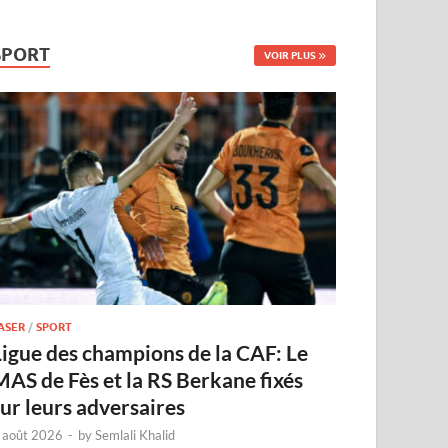
SPORT
VOIR PLUS
ASER
/
SPORT
Ligue des champions de la CAF: Le
MAS de Fès et la RS Berkane fixés
sur leurs adversaires
 août 2026
-
by
Semlali Khalid