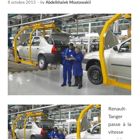
8 octobre 2013
-
by
Abdelkhalek Moutawakil
Renault-
Tanger
passe à la
vitesse