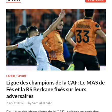
LASER
/
SPORT
Ligue des champions de la CAF: Le MAS de
Fès et la RS Berkane fixés sur leurs
adversaires
7 août 2026
-
by
Semlali Khalid
En Ligue des champions de la CAF, le tirage au sort des