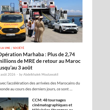
 LA UNE
/
SOCIÉTÉ
Opération Marhaba : Plus de 2,74
millions de MRE de retour au Maroc
jusqu’au 3 août
 août 2026
-
by
Abdelkhalek Moutawakil
vec l’accélération des arrivées des Marocains du
onde au cours des derniers jours, ce sont …
CCM: 48 tournages
cinématographiques et
télévisées étrangers au