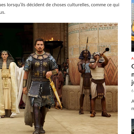
s lorsqu’ils décident de choses culturelles, comme ce qui
us.
A
6
A
m