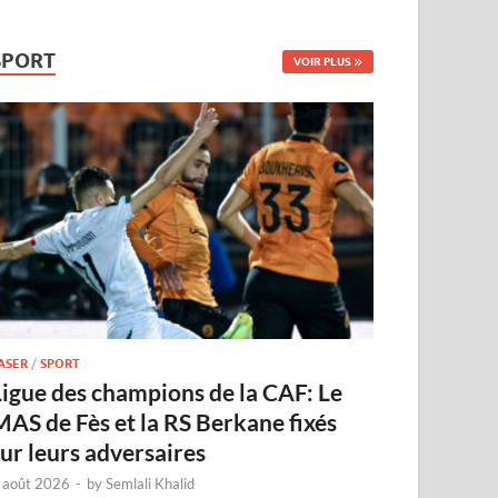
SPORT
VOIR PLUS
ASER
/
SPORT
Ligue des champions de la CAF: Le
MAS de Fès et la RS Berkane fixés
sur leurs adversaires
 août 2026
-
by
Semlali Khalid