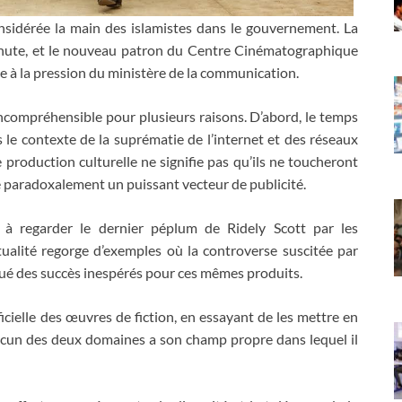
onsidérée la main des islamistes dans le gouvernement. La
inute, et le nouveau patron du Centre Cinématographique
e à la pression du ministère de la communication.
 incompréhensible pour plusieurs raisons. D’abord, le temps
s le contexte de la suprématie de l’internet et des réseaux
e production culturelle ne signifie pas qu’ils ne toucheront
ue paradoxalement un puissant vecteur de publicité.
 à regarder le dernier péplum de Ridely Scott par les
tualité regorge d’exemples où la controverse suscitée par
oqué des succès inespérés pour ces mêmes produits.
rficielle des œuvres de fiction, en essayant de les mettre en
acun des deux domaines a son champ propre dans lequel il