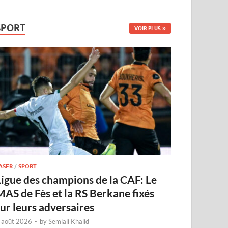
SPORT
VOIR PLUS
ASER
/
SPORT
Ligue des champions de la CAF: Le
MAS de Fès et la RS Berkane fixés
sur leurs adversaires
 août 2026
-
by
Semlali Khalid