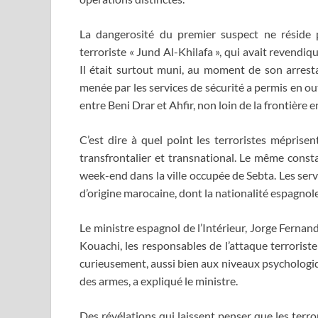
La dangerosité du premier suspect ne réside 
terroriste « Jund Al-Khilafa », qui avait revendiq
Il était surtout muni, au moment de son arrest
menée par les services de sécurité a permis en o
entre Beni Drar et Ahfir, non loin de la frontière e
C’est dire à quel point les terroristes méprise
transfrontalier et transnational. Le même consta
week-end dans la ville occupée de Sebta. Les serv
d’origine marocaine, dont la nationalité espagnole
Le ministre espagnol de l’Intérieur, Jorge Fernan
Kouachi, les responsables de l’attaque terroriste
curieusement, aussi bien aux niveaux psychologiq
des armes, a expliqué le ministre.
Des révélations qui laissent penser que les terro