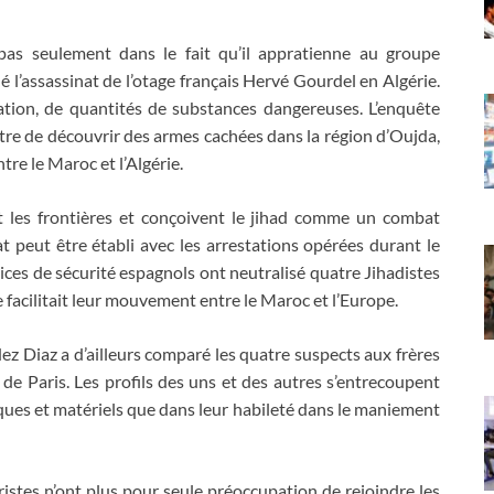
pas seulement dans le fait qu’il appratienne au groupe
ué l’assassinat de l’otage français Hervé Gourdel en Algérie.
ation, de quantités de substances dangereuses. L’enquête
utre de découvrir des armes cachées dans la région d’Oujda,
ntre le Maroc et l’Algérie.
nt les frontières et conçoivent le jihad comme un combat
t peut être établi avec les arrestations opérées durant le
ices de sécurité espagnols ont neutralisé quatre Jihadistes
 facilitait leur mouvement entre le Maroc et l’Europe.
dez Diaz a d’ailleurs comparé les quatre suspects aux frères
 de Paris. Les profils des uns et des autres s’entrecoupent
ues et matériels que dans leur habileté dans le maniement
ristes n’ont plus pour seule préoccupation de rejoindre les