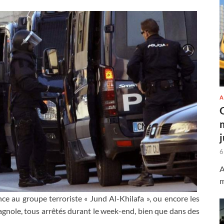
A
6
A
m
nce au groupe terroriste « Jund Al-Khilafa », ou encore les
gnole, tous arrêtés durant le week-end, bien que dans des