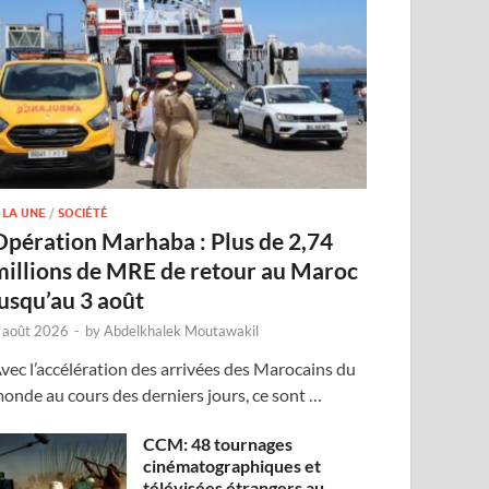
 LA UNE
/
SOCIÉTÉ
Opération Marhaba : Plus de 2,74
millions de MRE de retour au Maroc
jusqu’au 3 août
 août 2026
-
by
Abdelkhalek Moutawakil
vec l’accélération des arrivées des Marocains du
onde au cours des derniers jours, ce sont …
CCM: 48 tournages
cinématographiques et
télévisées étrangers au