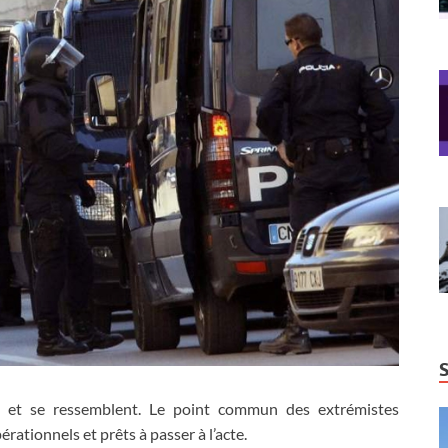
nt et se ressemblent. Le point commun des extrémistes
érationnels et prêts à passer à l’acte.