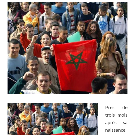
Près de
trois mois
après sa
naissance