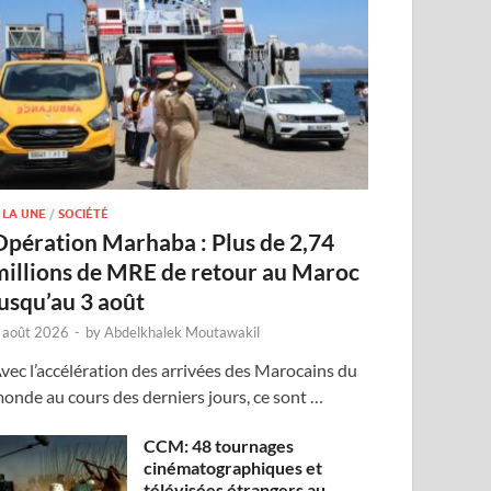
 LA UNE
/
SOCIÉTÉ
Opération Marhaba : Plus de 2,74
millions de MRE de retour au Maroc
jusqu’au 3 août
 août 2026
-
by
Abdelkhalek Moutawakil
vec l’accélération des arrivées des Marocains du
onde au cours des derniers jours, ce sont …
CCM: 48 tournages
cinématographiques et
télévisées étrangers au