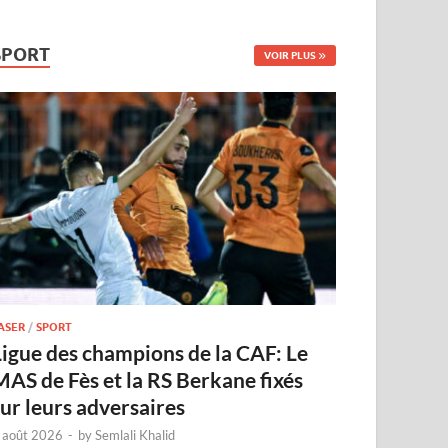
SPORT
VOIR PLUS
ASER
/
SPORT
Ligue des champions de la CAF: Le
MAS de Fès et la RS Berkane fixés
sur leurs adversaires
 août 2026
-
by
Semlali Khalid