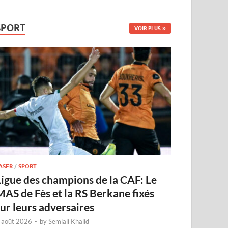
SPORT
VOIR PLUS
ASER
/
SPORT
Ligue des champions de la CAF: Le
MAS de Fès et la RS Berkane fixés
sur leurs adversaires
 août 2026
-
by
Semlali Khalid