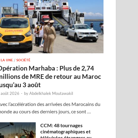
 LA UNE
/
SOCIÉTÉ
Opération Marhaba : Plus de 2,74
millions de MRE de retour au Maroc
jusqu’au 3 août
 août 2026
-
by
Abdelkhalek Moutawakil
vec l’accélération des arrivées des Marocains du
onde au cours des derniers jours, ce sont …
CCM: 48 tournages
cinématographiques et
télévisées étrangers au