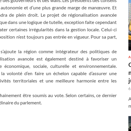
le des gouverneurs et des walis. Les présidents des conseils
de autonomie et d’une plus grande marge de manœuvre. Et
ndra de plein droit. Le projet de régionalisation avancée
é que dans une logique de tutelle, exception faite cependant
ter certaines irrégularités dans la gestion locale. Celui-ci
sposition n’est toujours pas entrée en vigueur. Pour sa part,
s’ajoute la région comme intégrateur des politiques de
A
lisation avancée est également destiné à favoriser un
 économique, sociale, culturelle et environnementale.
 la volonté d’en faire un échelon capable d’assurer une
ivités territoriales et une meilleure harmonie entre les
6
hainement être soumis au vote. Selon certains, ce dernier
A
rdinaire du parlement.
m