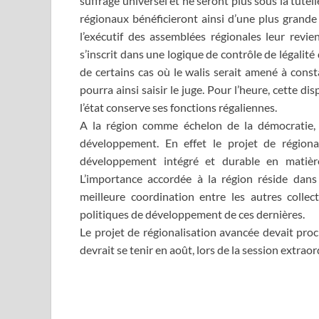
suffrage universel et ne seront plus sous la tutel
régionaux bénéficieront ainsi d’une plus gran
l’exécutif des assemblées régionales leur revie
s’inscrit dans une logique de contrôle de légalit
de certains cas où le walis serait amené à consta
pourra ainsi saisir le juge. Pour l’heure, cette di
l’état conserve ses fonctions régaliennes.
A la région comme échelon de la démocratie, 
développement. En effet le projet de régiona
développement intégré et durable en matière
L’importance accordée à la région réside dans
meilleure coordination entre les autres collect
politiques de développement de ces dernières.
Le projet de régionalisation avancée devait proc
devrait se tenir en août, lors de la session extrao