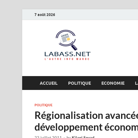
7 août 2026
Labas
L’autre info Maro
ACCUEIL
POLITIQUE
ECONOMIE
L
POLITIQUE
Régionalisation avancée
développement économ
22 juillet 2011
-
by
Kilani Souad