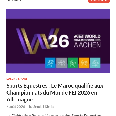
LASER
/
SPORT
Sports Équestres : Le Maroc qualifié aux
Championnats du Monde FEI 2026 en
Allemagne
6 août 2026
-
by
Semlali Khalid
La Fédération Royale Marocaine des Sports Équestres