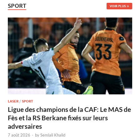
SPORT
VOIR PLUS
LASER
/
SPORT
Ligue des champions de la CAF: Le MAS de
Fès et la RS Berkane fixés sur leurs
adversaires
7 août 2026
-
by
Semlali Khalid