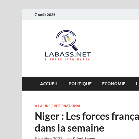
7 août 2026
Labas
L’autre info Maro
ACCUEIL
POLITIQUE
ECONOMIE
L
A LA UNE
/
INTERNATIONAL
Niger : Les forces franç
dans la semaine
5 octobre 2023
-
by
Kilani Souad