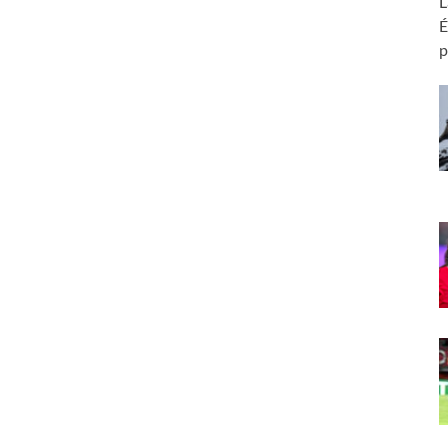
L
É
p