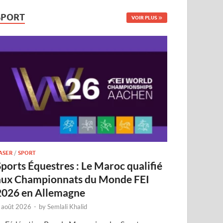
SPORT
VOIR PLUS
ASER
/
SPORT
Sports Équestres : Le Maroc qualifié
aux Championnats du Monde FEI
2026 en Allemagne
 août 2026
-
by
Semlali Khalid