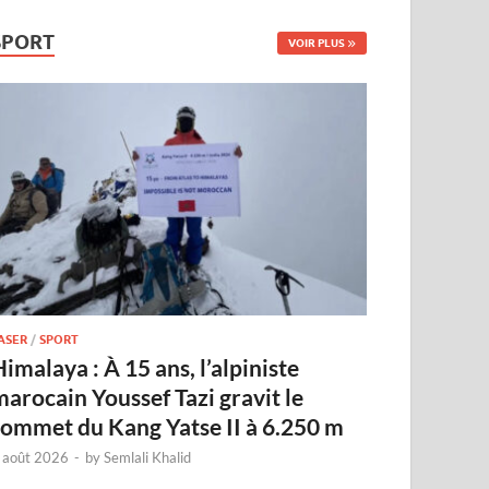
SPORT
VOIR PLUS
ASER
/
SPORT
imalaya : À 15 ans, l’alpiniste
marocain Youssef Tazi gravit le
sommet du Kang Yatse II à 6.250 m
 août 2026
-
by
Semlali Khalid