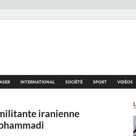
s.net
c
ASER
INTERNATIONAL
SOCIÉTÉ
SPORT
VIDÉOS
 militante iranienne
Mohammadi