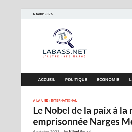
6 août 2026
Labas
L’autre info Maro
ACCUEIL
POLITIQUE
ECONOMIE
L
A LA UNE
/
INTERNATIONAL
Le Nobel de la paix à la
emprisonnée Narges 
6 octobre 2023
-
by
Kilani Souad