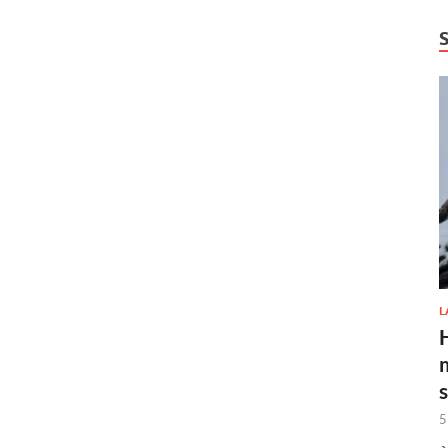
L
H
5