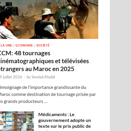
 LA UNE
/
ECONOMIE
/
SOCIÉTÉ
CCM: 48 tournages
cinématographiques et télévisées
étrangers au Maroc en 2025
9 juillet 2026
-
by
Semlali Khalid
émoignage de l’importance grandissante du
aroc comme destination de tournage prisée par
es grands producteurs …
Médicaments : Le
gouvernement adopte un
texte sur le prix public de