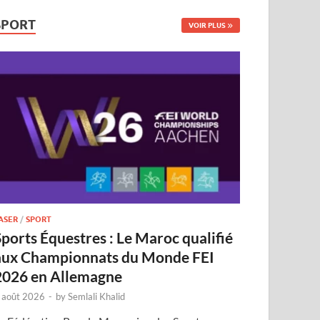
SPORT
VOIR PLUS
ASER
/
SPORT
Sports Équestres : Le Maroc qualifié
aux Championnats du Monde FEI
2026 en Allemagne
 août 2026
-
by
Semlali Khalid