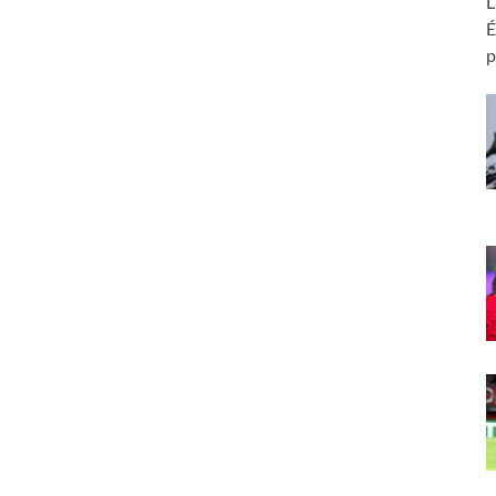
L
É
p