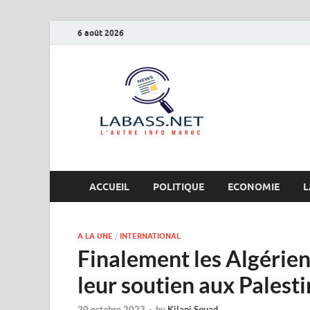
6 août 2026
Labas
L’autre info Maro
ACCUEIL
POLITIQUE
ECONOMIE
L
A LA UNE
/
INTERNATIONAL
Finalement les Algérien
leur soutien aux Palest
20 octobre 2023
-
by
Kilani Souad