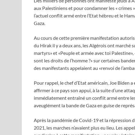
Des milliers de personnes ont manifesté jeudi à Alg
aux Palestiniens et pour condamner les « crimes » 
l’actuel conflit armé entre l’Etat hébreu et le H
Gaza.
Au cours de cette première manifestation autori
du Hirak il y a deux ans, les Algérois ont marché
martyrs» et «Peuple et armée avec toi Palestine»,
sont les droits de l’homme ?» sur certaines bandero
des manifestants appelaient au «renvoi de l’amba
Pour rappel, le chef d’Etat américain, Joe Biden a 
affirmer à ce pays son appui, à la suite d’une atta
immédiatement entraîné un conflit armé entre les
aveuglément la bande de Gaza en guise de représa
Après la pandémie de Covid-19 et la répression 
2021, les marches n’avaient plus eu lieu. Les appe