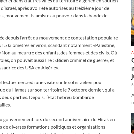
er et dans d’autres villes du territoire algérien en soutien
d’Israël, après avoir été autorisés au treizième jour de
amas, mouvement islamiste au pouvoir dans la bande de
sée depuis l’arrêt du mouvement de contestation populaire
 sur 5 kilomètres environ, scandant notamment «Palestine,
 «Non au meurtre des enfants, des femmes et des civils. Où
A
les, on pouvait aussi lire : «Biden criminel de guerre», et
ssadrice des USA en Algérie».
effectué mercredi une visite sur le sol israélien pour
6
que du Hamas sur son territoire le 7 octobre dernier, qui a
A
 deux parties. Depuis, l’Etat hébreu bombarde
m
illes.
du gouvernement lors du second anniversaire du Hirak en
ls de diverses formations politiques et organisations