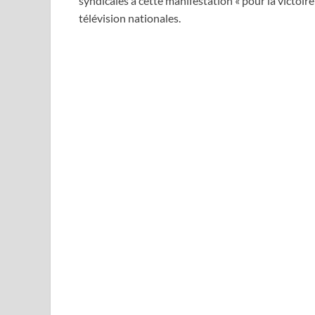
syndicales à cette manifestation « pour la victoire
télévision nationales.