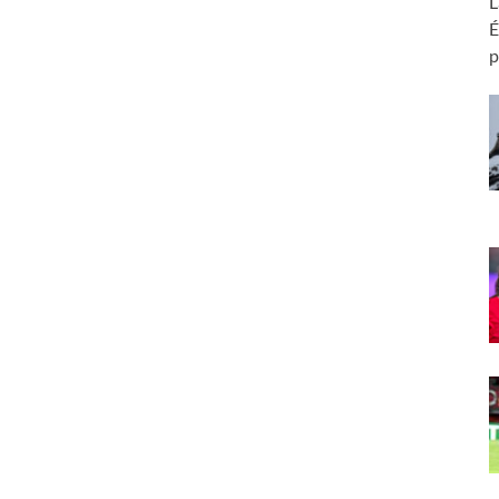
L
É
p