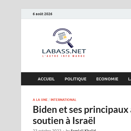
6 août 2026
Labas
L’autre info Maro
ACCUEIL
POLITIQUE
ECONOMIE
L
A LA UNE
/
INTERNATIONAL
Biden et ses principaux 
soutien à Israël
23 octobre 2023
-
by
Semlali Khalid