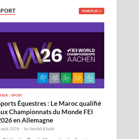
SPORT
VOIR PLUS
ASER
/
SPORT
Sports Équestres : Le Maroc qualifié
aux Championnats du Monde FEI
2026 en Allemagne
 août 2026
-
by
Semlali Khalid