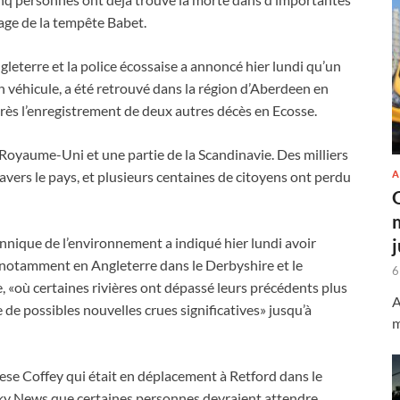
age de la tempête Babet.
eterre et la police écossaise a annoncé hier lundi qu’un
 véhicule, a été retrouvé dans la région d’Aberdeen en
près l’enregistrement de deux autres décès en Ecosse.
Royaume-Uni et une partie de la Scandinavie. Des milliers
A
vers le pays, et plusieurs centaines de citoyens ont perdu
annique de l’environnement a indiqué hier lundi avoir
 notamment en Angleterre dans le Derbyshire et le
6
«où certaines rivières ont dépassé leurs précédents plus
A
de possibles nouvelles crues significatives» jusqu’à
m
ese Coffey qui était en déplacement à Retford dans le
Sky News que certaines personnes devraient attendre