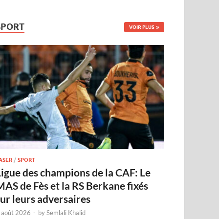
SPORT
VOIR PLUS
ASER
/
SPORT
Ligue des champions de la CAF: Le
MAS de Fès et la RS Berkane fixés
sur leurs adversaires
 août 2026
-
by
Semlali Khalid