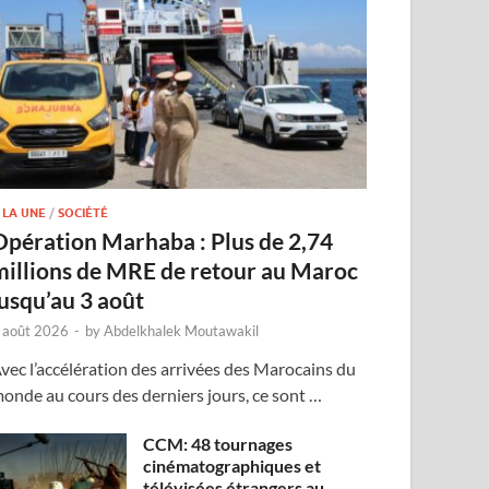
 LA UNE
/
SOCIÉTÉ
Opération Marhaba : Plus de 2,74
millions de MRE de retour au Maroc
jusqu’au 3 août
 août 2026
-
by
Abdelkhalek Moutawakil
vec l’accélération des arrivées des Marocains du
onde au cours des derniers jours, ce sont …
CCM: 48 tournages
cinématographiques et
télévisées étrangers au