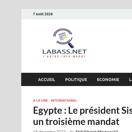
7 août 2026
Labas
L’autre info Maro
ACCUEIL
POLITIQUE
ECONOMIE
L
A LA UNE
/
INTERNATIONAL
Egypte : Le président Si
un troisième mandat
19 décembre 2023
-
by
Abdelkhalek Moutawakil