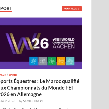
SPORT
VOIR PLUS
ASER
/
SPORT
Sports Équestres : Le Maroc qualifié
aux Championnats du Monde FEI
2026 en Allemagne
 août 2026
-
by
Semlali Khalid