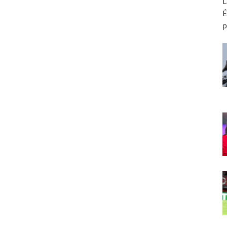
L
É
p