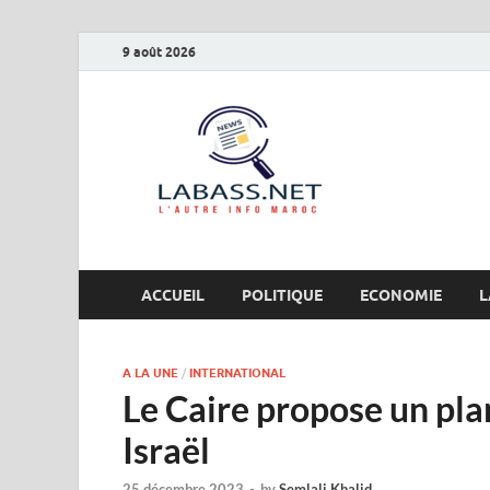
9 août 2026
Labas
L’autre info Maro
ACCUEIL
POLITIQUE
ECONOMIE
L
A LA UNE
/
INTERNATIONAL
Le Caire propose un pla
Israël
25 décembre 2023
-
by
Semlali Khalid