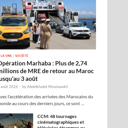
 LA UNE
/
SOCIÉTÉ
Opération Marhaba : Plus de 2,74
millions de MRE de retour au Maroc
jusqu’au 3 août
 août 2026
-
by
Abdelkhalek Moutawakil
vec l’accélération des arrivées des Marocains du
onde au cours des derniers jours, ce sont …
CCM: 48 tournages
cinématographiques et
télévisées étrangers au