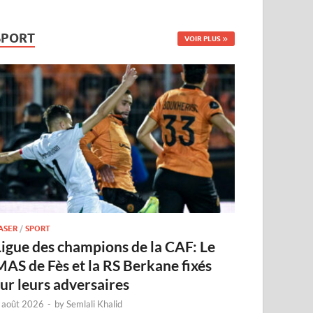
SPORT
VOIR PLUS
ASER
/
SPORT
Ligue des champions de la CAF: Le
MAS de Fès et la RS Berkane fixés
sur leurs adversaires
 août 2026
-
by
Semlali Khalid