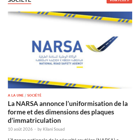
VOIR PLUS
A LA UNE
/
SOCIÉTÉ
La NARSA annonce l’uniformisation de la
forme et des dimensions des plaques
d’immatriculation
10 août 2026
-
by
Kilani Souad
L’Agence nationale de la sécurité routière (NARSA) a