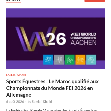
LASER
/
SPORT
Sports Équestres : Le Maroc qualifié aux
Championnats du Monde FEI 2026 en
Allemagne
6 août 2026
-
by
Semlali Khalid
La Fédération Royale Marocaine des Sports Équestres