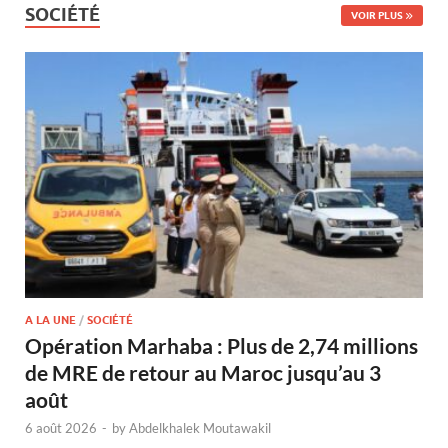
SOCIÉTÉ
VOIR PLUS
A LA UNE
/
SOCIÉTÉ
Opération Marhaba : Plus de 2,74 millions
de MRE de retour au Maroc jusqu’au 3
août
6 août 2026
-
by
Abdelkhalek Moutawakil