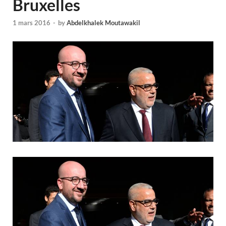
Bruxelles
1 mars 2016
-
by
Abdelkhalek Moutawakil