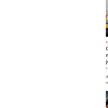
A
6
A
m