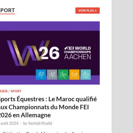
SPORT
VOIR PLUS
ASER
/
SPORT
Sports Équestres : Le Maroc qualifié
aux Championnats du Monde FEI
2026 en Allemagne
 août 2026
-
by
Semlali Khalid