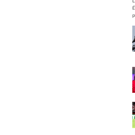
L
É
p