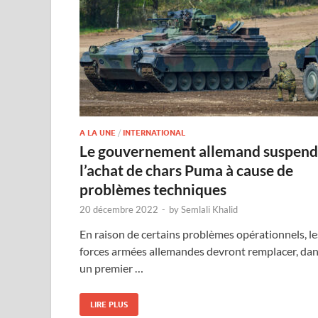
A LA UNE
/
INTERNATIONAL
Le gouvernement allemand suspend
l’achat de chars Puma à cause de
problèmes techniques
20 décembre 2022
-
by
Semlali Khalid
En raison de certains problèmes opérationnels, le
forces armées allemandes devront remplacer, da
un premier …
LIRE PLUS