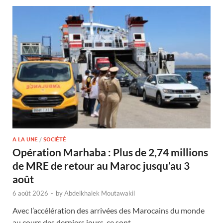
A LA UNE
/
SOCIÉTÉ
Opération Marhaba : Plus de 2,74 millions
de MRE de retour au Maroc jusqu’au 3
août
6 août 2026
-
by
Abdelkhalek Moutawakil
Avec l’accélération des arrivées des Marocains du monde
au cours des derniers jours, ce sont …