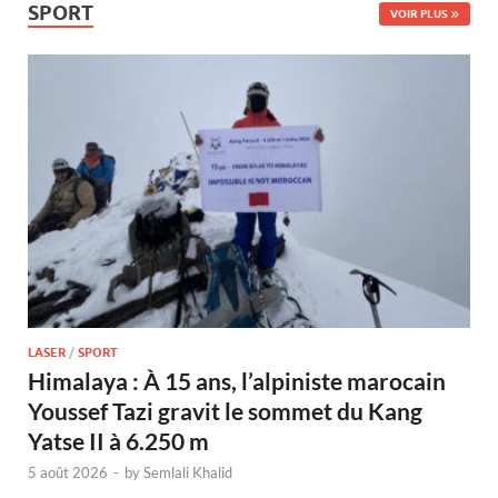
SPORT
VOIR PLUS
LASER
/
SPORT
Himalaya : À 15 ans, l’alpiniste marocain
Youssef Tazi gravit le sommet du Kang
Yatse II à 6.250 m
5 août 2026
-
by
Semlali Khalid