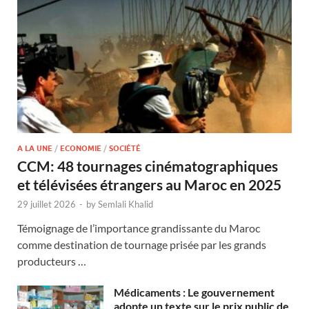
A LA UNE
/
ECONOMIE
/
SOCIÉTÉ
CCM: 48 tournages cinématographiques
et télévisées étrangers au Maroc en 2025
29 juillet 2026
-
by
Semlali Khalid
Témoignage de l’importance grandissante du Maroc
comme destination de tournage prisée par les grands
producteurs …
Médicaments : Le gouvernement
adopte un texte sur le prix public de