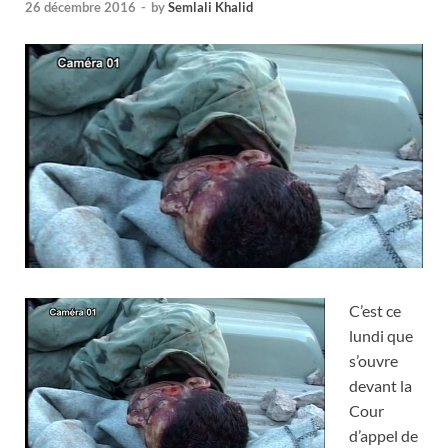
26 décembre 2016
-
by
Semlali Khalid
C’est ce
lundi que
s’ouvre
devant la
Cour
d’appel de