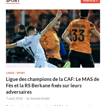
SPORT
VOIR PLUS
LASER
/
SPORT
Ligue des champions de la CAF: Le MAS de
Fès et la RS Berkane fixés sur leurs
adversaires
7 août 2026
-
by
Semlali Khalid