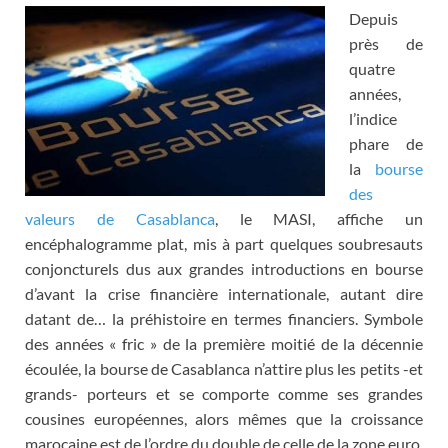
Depuis
près de
quatre
années,
l’indice
phare de
la
bourse
des
valeurs de Casablanca
, le MASI, affiche un
encéphalogramme plat, mis à part quelques soubresauts
conjoncturels dus aux grandes introductions en bourse
d’avant la crise financière internationale, autant dire
datant de… la préhistoire en termes financiers. Symbole
des années « fric » de la première moitié de la décennie
écoulée, la bourse de Casablanca n’attire plus les petits -et
grands- porteurs et se comporte comme ses grandes
cousines européennes, alors mêmes que la croissance
marocaine est de l’ordre du double de celle de la zone euro.