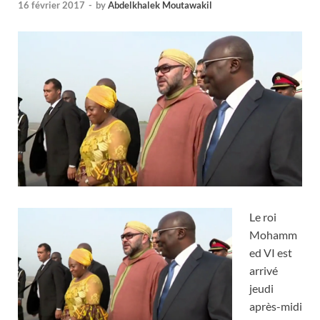
16 février 2017
-
by
Abdelkhalek Moutawakil
Le roi
Mohamm
ed VI est
arrivé
jeudi
après-midi