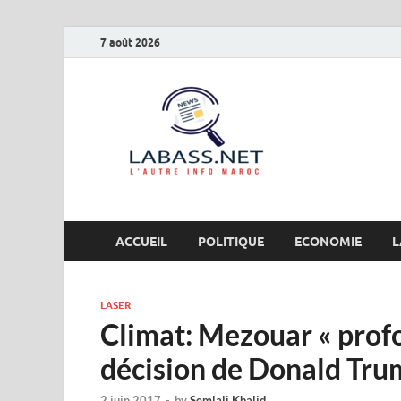
7 août 2026
Labas
L’autre info Maro
ACCUEIL
POLITIQUE
ECONOMIE
L
LASER
Climat: Mezouar « prof
décision de Donald Tr
2 juin 2017
-
by
Semlali Khalid