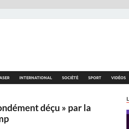
s.net
c
ASER
INTERNATIONAL
SOCIÉTÉ
SPORT
VIDÉOS
ondément déçu » par la
ump