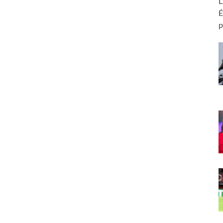
L
É
p