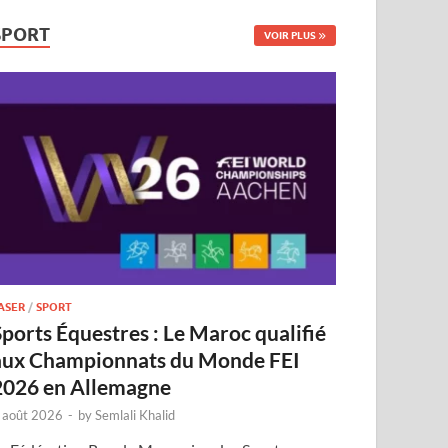
SPORT
VOIR PLUS
ASER
/
SPORT
Sports Équestres : Le Maroc qualifié
aux Championnats du Monde FEI
2026 en Allemagne
 août 2026
-
by
Semlali Khalid