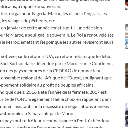
ricains, a rappelé le souverain.
tiers de gazoduc Nigeria-Maroc, les usines d’engrais, les
les villages de pêcheurs, etc.
 en janvier de cette année constitue-t-il une décision
ur le Maroc, a souligné le souverain. Le Roi a renouvelé ses
le Maroc, émettant l’espoir que les autres réviseront leurs
motivée par le retour à l’UA, ce retour n’étant que le début
t Sud-Sud solidaire défendue par le Maroc sur le Continent.
écision des pays membres de la CEDEAO de donner leur
 ensemble régional de l’Afrique de l’Ouest, soulignant que
ppement solidaire au profit de peuples africains.
indiqué que si 2016 a été l’année de la fermeté, 2017 est
écurité de l’ONU a également fait le choix en rappelant dans
tout en insistant sur la nécessité de négociations menées
d’autonomie au Sahara fait par le Maroc.
rs pays ont retiré leur reconnaissance à l’entité théorique
rmais l’option de l’autonomie. A cet égard, il a rendu