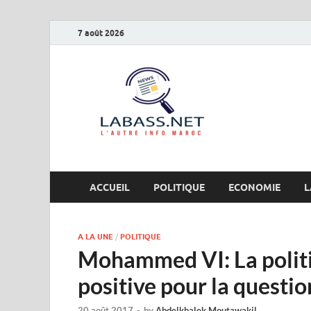
7 août 2026
Labas
L’autre info Maro
ACCUEIL
POLITIQUE
ECONOMIE
L
A LA UNE
/
POLITIQUE
Mohammed VI: La politi
positive pour la question
20 août 2017
-
by
Abdelkhalek Moutawakil