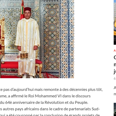
A
6
A
te pas d’aujourd’hui mais remonte à des décennies plus tôt,
m
me, a affirmé le Roi Mohammed VI dans le discours
du 64è anniversaire de la Révolution et du Peuple.
 autres pays africains dans le cadre de partenariats Sud-
x qui a été couronné par la conclusion de grands projets de