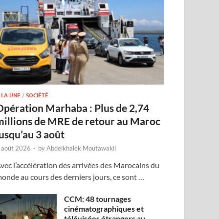
 LA UNE
/
SOCIÉTÉ
Opération Marhaba : Plus de 2,74
millions de MRE de retour au Maroc
jusqu’au 3 août
 août 2026
-
by
Abdelkhalek Moutawakil
vec l’accélération des arrivées des Marocains du
onde au cours des derniers jours, ce sont …
CCM: 48 tournages
cinématographiques et
télévisées étrangers au