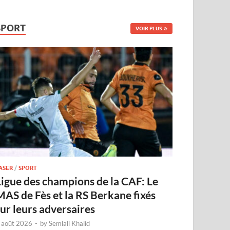
SPORT
VOIR PLUS
ASER
/
SPORT
Ligue des champions de la CAF: Le
MAS de Fès et la RS Berkane fixés
sur leurs adversaires
 août 2026
-
by
Semlali Khalid