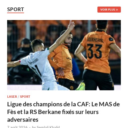
SPORT
VOIR PLUS
LASER
/
SPORT
Ligue des champions de la CAF: Le MAS de
Fès et la RS Berkane fixés sur leurs
adversaires
7 août 2026
-
by
Semlali Khalid