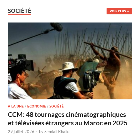
SOCIÉTÉ
VOIR PLUS
A LA UNE
/
ECONOMIE
/
SOCIÉTÉ
CCM: 48 tournages cinématographiques
et télévisées étrangers au Maroc en 2025
29 juillet 2026
-
by
Semlali Khalid