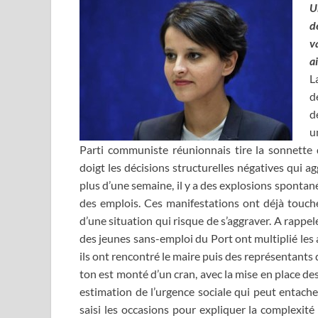
U
d
v
ai
L
d
d
u
Parti communiste réunionnais tire la sonnette
doigt les décisions structurelles négatives qui
plus d’une semaine, il y a des explosions sponta
des emplois. Ces manifestations ont déjà touché
d’une situation qui risque de s’aggraver. A rappe
des jeunes sans-emploi du Port ont multiplié les ac
ils ont rencontré le maire puis des représentants 
ton est monté d’un cran, avec la mise en place de
estimation de l’urgence sociale qui peut entache
saisi les occasions pour expliquer la complexité 