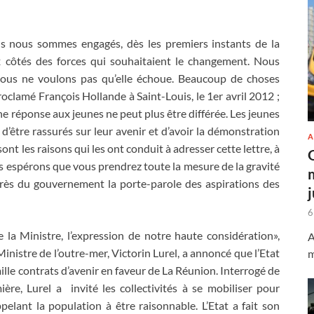
ous nous sommes engagés, dès les premiers instants de la
ux côtés des forces qui souhaitaient le changement. Nous
nous ne voulons pas qu’elle échoue. Beaucoup de choses
roclamé François Hollande à Saint-Louis, le 1er avril 2012 ;
ne réponse aux jeunes ne peut plus être différée. Les jeunes
n d’être rassurés sur leur avenir et d’avoir la démonstration
A
s sont les raisons qui les ont conduit à adresser cette lettre, à
 Nous espérons que vous prendrez toute la mesure de la gravité
près du gouvernement la porte-parole des aspirations des
6
 la Ministre, l’expression de notre haute considération»,
A
nistre de l’outre-mer, Victorin Lurel, a annoncé que l’Etat
m
ille contrats d’avenir en faveur de La Réunion. Interrogé de
ère, Lurel a invité les collectivités à se mobiliser pour
pelant la population à être raisonnable. L’Etat a fait son