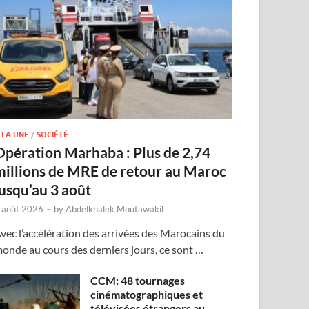
 LA UNE
/
SOCIÉTÉ
Opération Marhaba : Plus de 2,74
millions de MRE de retour au Maroc
jusqu’au 3 août
 août 2026
-
by
Abdelkhalek Moutawakil
vec l’accélération des arrivées des Marocains du
onde au cours des derniers jours, ce sont …
CCM: 48 tournages
cinématographiques et
télévisées étrangers au