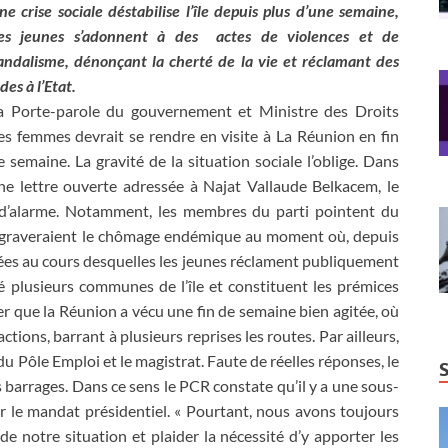
ne crise sociale déstabilise l’île depuis plus d’une semaine,
es jeunes s’adonnent à des actes de violences et de
andalisme, dénonçant la cherté de la vie et réclamant des
des à l’Etat.
a Porte-parole du gouvernement et Ministre des Droits
es femmes devrait se rendre en visite à La Réunion en fin
e semaine. La gravité de la situation sociale l’oblige. Dans
ne lettre ouverte adressée à Najat Vallaude Belkacem, le
 d’alarme. Notamment, les membres du parti pointent du
 aggraveraient le chômage endémique au moment où, depuis
nées au cours desquelles les jeunes réclament publiquement
 plusieurs communes de l’île et constituent les prémices
ler que la Réunion a vécu une fin de semaine bien agitée, où
tions, barrant à plusieurs reprises les routes. Par ailleurs,
du Pôle Emploi et le magistrat. Faute de réelles réponses, le
s barrages. Dans ce sens le PCR constate qu’il y a une sous-
r le mandat présidentiel. « Pourtant, nous avons toujours
de notre situation et plaider la nécessité d’y apporter les