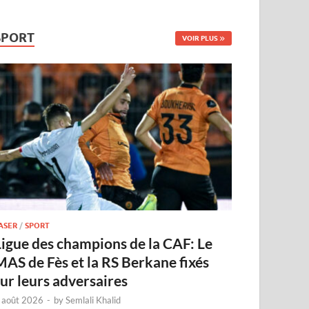
SPORT
VOIR PLUS
ASER
/
SPORT
Ligue des champions de la CAF: Le
MAS de Fès et la RS Berkane fixés
sur leurs adversaires
 août 2026
-
by
Semlali Khalid